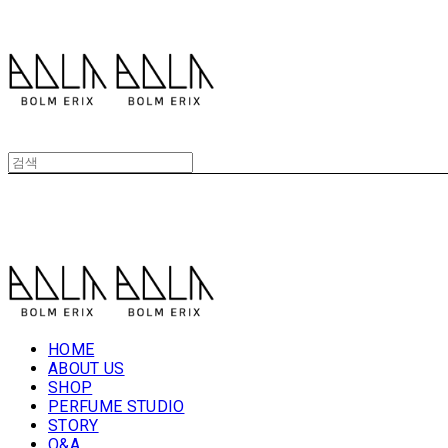
볼름에릭스 Bolm Erix
볼름에릭스 Bolm Erix
HOME
ABOUT US
SHOP
PERFUME STUDIO
STORY
Q&A