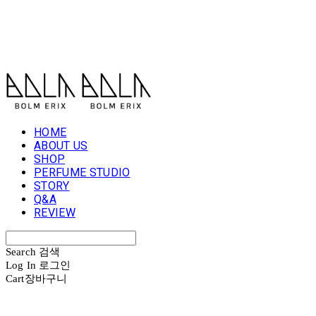
볼름에릭스 Bolm Erix
HOME
ABOUT US
SHOP
PERFUME STUDIO
STORY
Q&A
REVIEW
Search
검색
Log In
로그인
Cart
장바구니