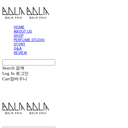
HOME
ABOUT US
SHOP
PERFUME STUDIO
STORY
Q&A
REVIEW
Search
검색
Log In
로그인
Cart
장바구니
볼름에릭스 Bolm Erix