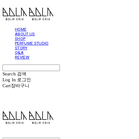
HOME
ABOUT US
SHOP
PERFUME STUDIO
STORY
Q&A
REVIEW
Search
검색
Log In
로그인
Cart
장바구니
볼름에릭스 Bolm Erix