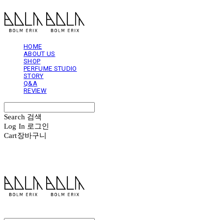
HOME
ABOUT US
SHOP
PERFUME STUDIO
STORY
Q&A
REVIEW
Search
검색
Log In
로그인
Cart
장바구니
볼름에릭스 Bolm Erix