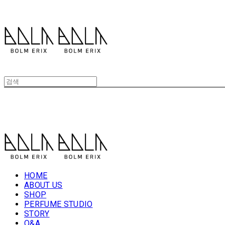
볼름에릭스 Bolm Erix
볼름에릭스 Bolm Erix
HOME
ABOUT US
SHOP
PERFUME STUDIO
STORY
Q&A