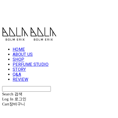
볼름에릭스 Bolm Erix
HOME
ABOUT US
SHOP
PERFUME STUDIO
STORY
Q&A
REVIEW
Search
검색
Log In
로그인
Cart
장바구니