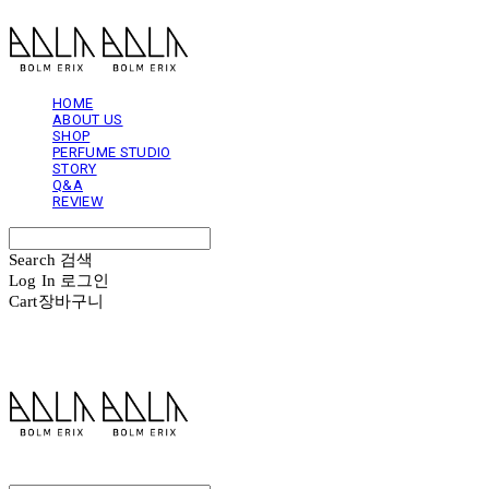
HOME
ABOUT US
SHOP
PERFUME STUDIO
STORY
Q&A
REVIEW
Search
검색
Log In
로그인
Cart
장바구니
볼름에릭스 Bolm Erix