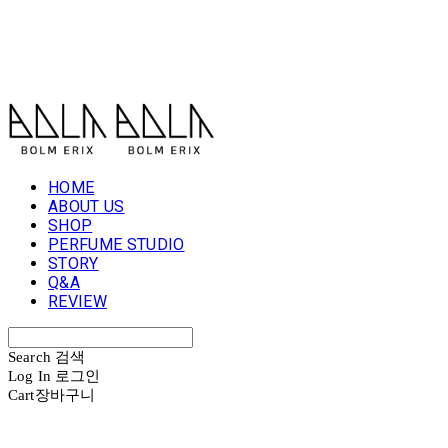
볼름에릭스 Bolm Erix
HOME
ABOUT US
SHOP
PERFUME STUDIO
STORY
Q&A
REVIEW
Search
검색
Log In
로그인
Cart
장바구니