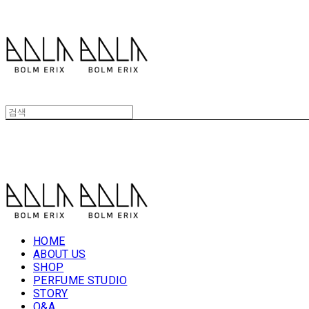
볼름에릭스 Bolm Erix
볼름에릭스 Bolm Erix
HOME
ABOUT US
SHOP
PERFUME STUDIO
STORY
Q&A