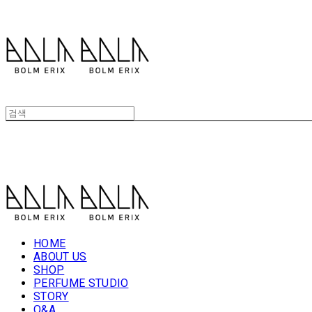
볼름에릭스 Bolm Erix
볼름에릭스 Bolm Erix
HOME
ABOUT US
SHOP
PERFUME STUDIO
STORY
Q&A