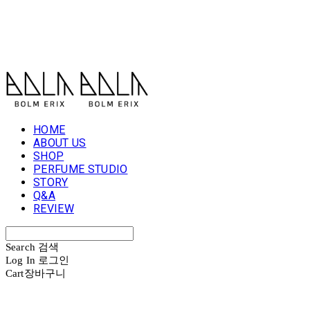
볼름에릭스 Bolm Erix
HOME
ABOUT US
SHOP
PERFUME STUDIO
STORY
Q&A
REVIEW
Search
검색
Log In
로그인
Cart
장바구니