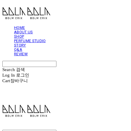
HOME
ABOUT US
SHOP
PERFUME STUDIO
STORY
Q&A
REVIEW
Search
검색
Log In
로그인
Cart
장바구니
볼름에릭스 Bolm Erix