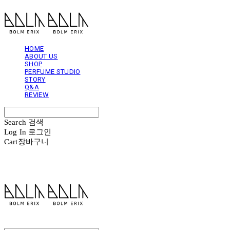
HOME
ABOUT US
SHOP
PERFUME STUDIO
STORY
Q&A
REVIEW
Search
검색
Log In
로그인
Cart
장바구니
볼름에릭스 Bolm Erix