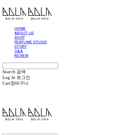
HOME
ABOUT US
SHOP
PERFUME STUDIO
STORY
Q&A
REVIEW
Search
검색
Log In
로그인
Cart
장바구니
볼름에릭스 Bolm Erix