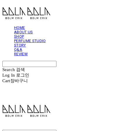
HOME
ABOUT US
SHOP
PERFUME STUDIO
STORY
Q&A
REVIEW
Search
검색
Log In
로그인
Cart
장바구니
볼름에릭스 Bolm Erix