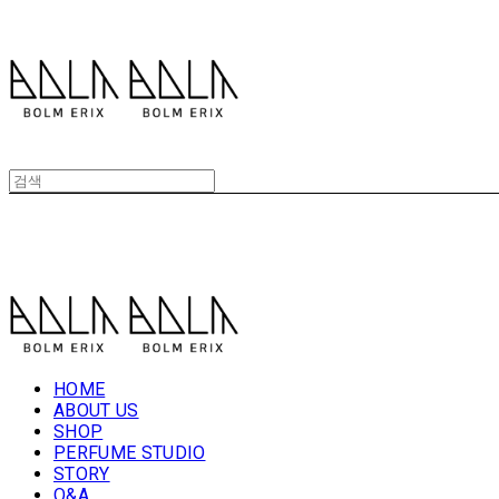
볼름에릭스 Bolm Erix
볼름에릭스 Bolm Erix
HOME
ABOUT US
SHOP
PERFUME STUDIO
STORY
Q&A