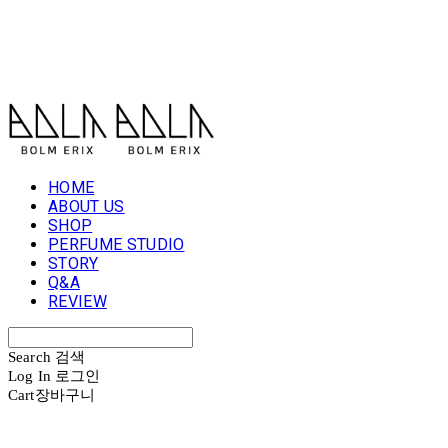
볼름에릭스 Bolm Erix
HOME
ABOUT US
SHOP
PERFUME STUDIO
STORY
Q&A
REVIEW
Search
검색
Log In
로그인
Cart
장바구니