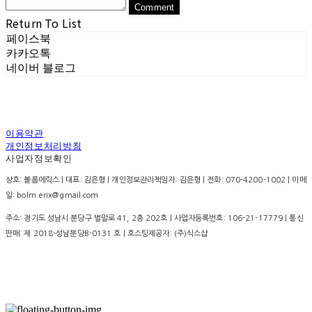
Comment
Return To List
페이스북
카카오톡
네이버 블로그
이용약관
개인정보처리방침
사업자정보확인
상호: 볼름에릭스 | 대표: 김은형 | 개인정보관리책임자: 김은형 | 전화: 070-4200-1002 | 이메
일: bolm.erix@gmail.com
주소: 경기도 성남시 분당구 벌말로 41, 2층 202호 | 사업자등록번호:
106-21-17779
| 통신
판매:
제 2018-성남분당B-0131 호
| 호스팅제공자: (주)식스샵