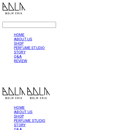
LOG IN
로그인
HOME
ABOUT US
SHOP
PERFUME STUDIO
STORY
Q&A
REVIEW
볼름에릭스 Bolm Erix
HOME
ABOUT US
SHOP
PERFUME STUDIO
STORY
Q&A