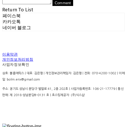
Comment
Return To List
페이스북
카카오톡
네이버 블로그
이용약관
개인정보처리방침
사업자정보확인
상호: 볼름에릭스 | 대표: 김은형 | 개인정보관리책임자: 김은형 | 전화: 070-4200-1002 | 이메
일: bolm.erix@gmail.com
주소: 경기도 성남시 분당구 벌말로 41, 2층 202호 | 사업자등록번호:
106-21-17779
| 통신
판매:
제 2018-성남분당B-0131 호
| 호스팅제공자: (주)식스샵