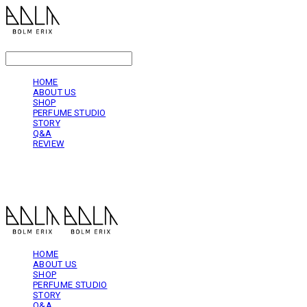
LOG IN
로그인
HOME
ABOUT US
SHOP
PERFUME STUDIO
STORY
Q&A
REVIEW
볼름에릭스 Bolm Erix
HOME
ABOUT US
SHOP
PERFUME STUDIO
STORY
Q&A