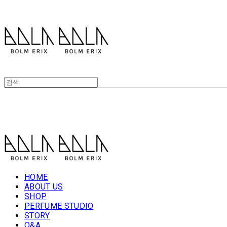
볼름에릭스 Bolm Erix
볼름에릭스 Bolm Erix
HOME
ABOUT US
SHOP
PERFUME STUDIO
STORY
Q&A