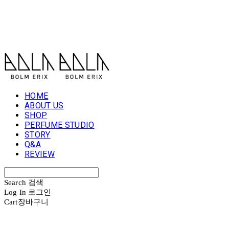
볼름에릭스 Bolm Erix
HOME
ABOUT US
SHOP
PERFUME STUDIO
STORY
Q&A
REVIEW
Search
검색
Log In
로그인
Cart
장바구니