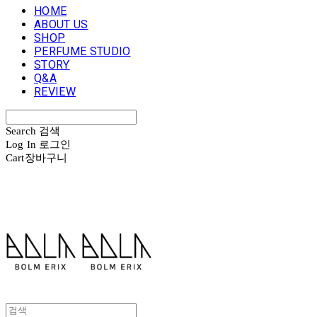
HOME
ABOUT US
SHOP
PERFUME STUDIO
STORY
Q&A
REVIEW
Search
검색
Log In
로그인
Cart
장바구니
볼름에릭스 Bolm Erix