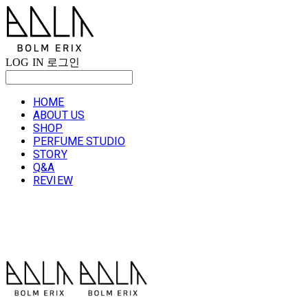
LOG IN
로그인
HOME
ABOUT US
SHOP
PERFUME STUDIO
STORY
Q&A
REVIEW
볼름에릭스 Bolm Erix