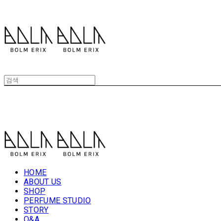
볼름에릭스 Bolm Erix
볼름에릭스 Bolm Erix
HOME
ABOUT US
SHOP
PERFUME STUDIO
STORY
Q&A