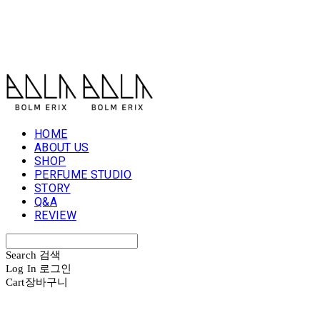
볼름에릭스 Bolm Erix
HOME
ABOUT US
SHOP
PERFUME STUDIO
STORY
Q&A
REVIEW
Search
검색
Log In
로그인
Cart
장바구니