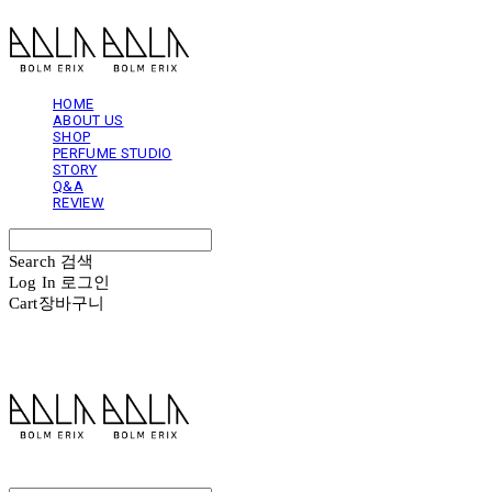
HOME
ABOUT US
SHOP
PERFUME STUDIO
STORY
Q&A
REVIEW
Search
검색
Log In
로그인
Cart
장바구니
볼름에릭스 Bolm Erix