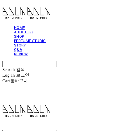
HOME
ABOUT US
SHOP
PERFUME STUDIO
STORY
Q&A
REVIEW
Search
검색
Log In
로그인
Cart
장바구니
볼름에릭스 Bolm Erix