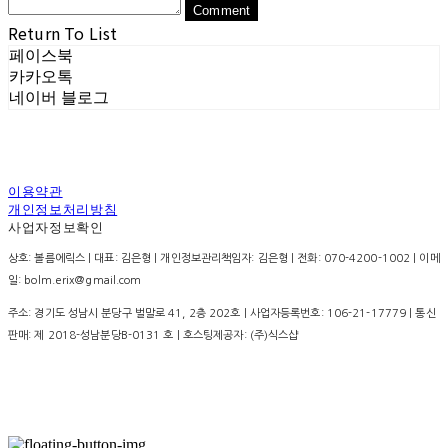
Comment
Return To List
페이스북
카카오톡
네이버 블로그
이용약관
개인정보처리방침
사업자정보확인
상호: 볼름에릭스 | 대표: 김은형 | 개인정보관리책임자: 김은형 | 전화: 070-4200-1002 | 이메
일: bolm.erix@gmail.com
주소: 경기도 성남시 분당구 벌말로 41, 2층 202호 | 사업자등록번호:
106-21-17779
| 통신
판매:
제 2018-성남분당B-0131 호
| 호스팅제공자: (주)식스샵