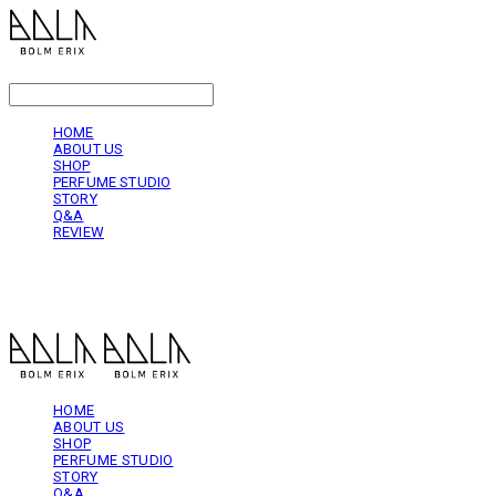
LOG IN
로그인
HOME
ABOUT US
SHOP
PERFUME STUDIO
STORY
Q&A
REVIEW
볼름에릭스 Bolm Erix
HOME
ABOUT US
SHOP
PERFUME STUDIO
STORY
Q&A