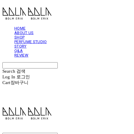
HOME
ABOUT US
SHOP
PERFUME STUDIO
STORY
Q&A
REVIEW
Search
검색
Log In
로그인
Cart
장바구니
볼름에릭스 Bolm Erix