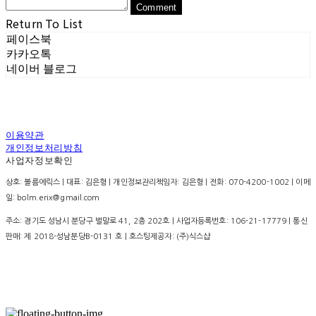
Comment
Return To List
페이스북
카카오톡
네이버 블로그
이용약관
개인정보처리방침
사업자정보확인
상호: 볼름에릭스 | 대표: 김은형 | 개인정보관리책임자: 김은형 | 전화: 070-4200-1002 | 이메
일: bolm.erix@gmail.com
주소: 경기도 성남시 분당구 벌말로 41, 2층 202호 | 사업자등록번호:
106-21-17779
| 통신
판매:
제 2018-성남분당B-0131 호
| 호스팅제공자: (주)식스샵