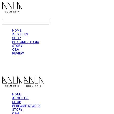
LOG IN
로그인
HOME
ABOUT US
SHOP
PERFUME STUDIO
STORY
Q&A
REVIEW
볼름에릭스 Bolm Erix
HOME
ABOUT US
SHOP
PERFUME STUDIO
STORY
Q&A