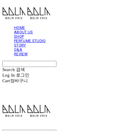
HOME
ABOUT US
SHOP
PERFUME STUDIO
STORY
Q&A
REVIEW
Search
검색
Log In
로그인
Cart
장바구니
볼름에릭스 Bolm Erix