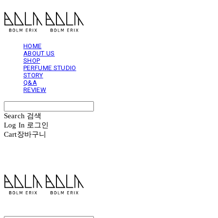
HOME
ABOUT US
SHOP
PERFUME STUDIO
STORY
Q&A
REVIEW
Search
검색
Log In
로그인
Cart
장바구니
볼름에릭스 Bolm Erix