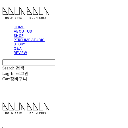
HOME
ABOUT US
SHOP
PERFUME STUDIO
STORY
Q&A
REVIEW
Search
검색
Log In
로그인
Cart
장바구니
볼름에릭스 Bolm Erix