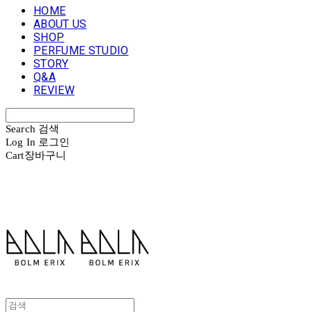
HOME
ABOUT US
SHOP
PERFUME STUDIO
STORY
Q&A
REVIEW
Search
검색
Log In
로그인
Cart
장바구니
볼름에릭스 Bolm Erix