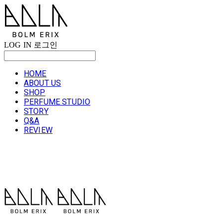
LOG IN
로그인
HOME
ABOUT US
SHOP
PERFUME STUDIO
STORY
Q&A
REVIEW
볼름에릭스 Bolm Erix