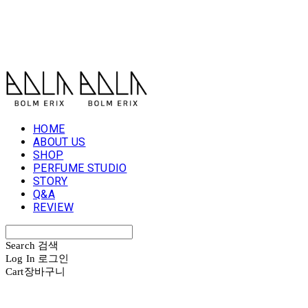
볼름에릭스 Bolm Erix
HOME
ABOUT US
SHOP
PERFUME STUDIO
STORY
Q&A
REVIEW
Search
검색
Log In
로그인
Cart
장바구니