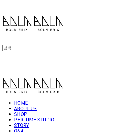
볼름에릭스 Bolm Erix
볼름에릭스 Bolm Erix
HOME
ABOUT US
SHOP
PERFUME STUDIO
STORY
Q&A