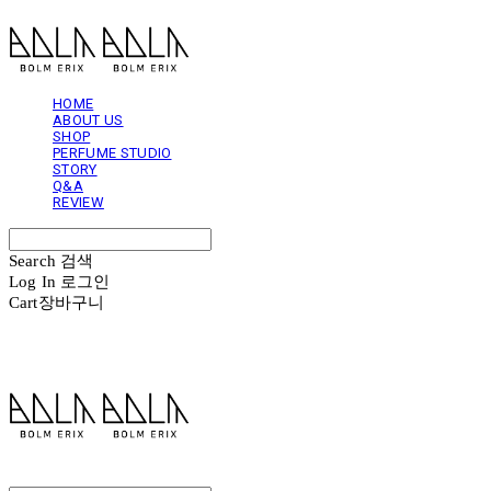
HOME
ABOUT US
SHOP
PERFUME STUDIO
STORY
Q&A
REVIEW
Search
검색
Log In
로그인
Cart
장바구니
볼름에릭스 Bolm Erix