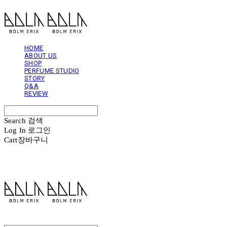
HOME
ABOUT US
SHOP
PERFUME STUDIO
STORY
Q&A
REVIEW
Search
검색
Log In
로그인
Cart
장바구니
볼름에릭스 Bolm Erix