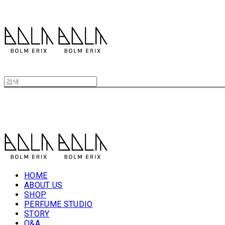
볼름에릭스 Bolm Erix
볼름에릭스 Bolm Erix
HOME
ABOUT US
SHOP
PERFUME STUDIO
STORY
Q&A