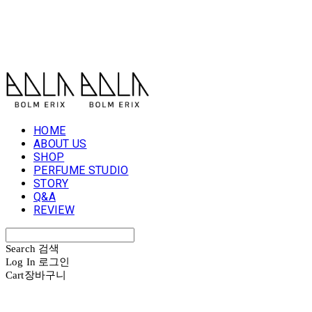
볼름에릭스 Bolm Erix
HOME
ABOUT US
SHOP
PERFUME STUDIO
STORY
Q&A
REVIEW
Search
검색
Log In
로그인
Cart
장바구니