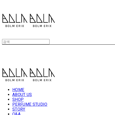
볼름에릭스 Bolm Erix
볼름에릭스 Bolm Erix
HOME
ABOUT US
SHOP
PERFUME STUDIO
STORY
Q&A