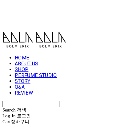
볼름에릭스 Bolm Erix
HOME
ABOUT US
SHOP
PERFUME STUDIO
STORY
Q&A
REVIEW
Search
검색
Log In
로그인
Cart
장바구니