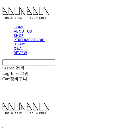
HOME
ABOUT US
SHOP
PERFUME STUDIO
STORY
Q&A
REVIEW
Search
검색
Log In
로그인
Cart
장바구니
볼름에릭스 Bolm Erix