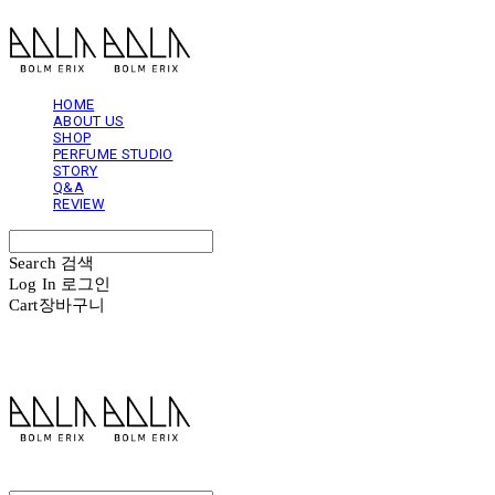
HOME
ABOUT US
SHOP
PERFUME STUDIO
STORY
Q&A
REVIEW
Search
검색
Log In
로그인
Cart
장바구니
볼름에릭스 Bolm Erix