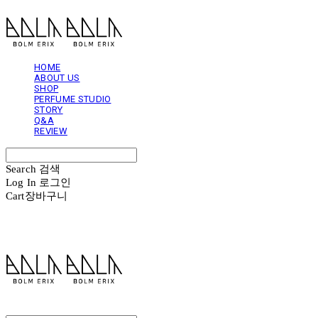
HOME
ABOUT US
SHOP
PERFUME STUDIO
STORY
Q&A
REVIEW
Search
검색
Log In
로그인
Cart
장바구니
볼름에릭스 Bolm Erix