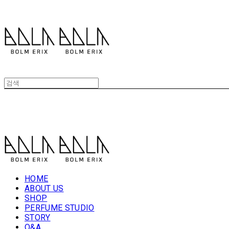
볼름에릭스 Bolm Erix
볼름에릭스 Bolm Erix
HOME
ABOUT US
SHOP
PERFUME STUDIO
STORY
Q&A