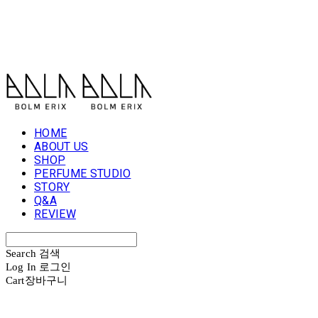
볼름에릭스 Bolm Erix
HOME
ABOUT US
SHOP
PERFUME STUDIO
STORY
Q&A
REVIEW
Search
검색
Log In
로그인
Cart
장바구니