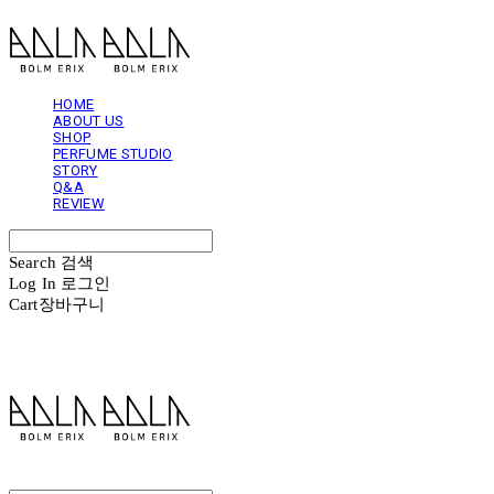
HOME
ABOUT US
SHOP
PERFUME STUDIO
STORY
Q&A
REVIEW
Search
검색
Log In
로그인
Cart
장바구니
볼름에릭스 Bolm Erix