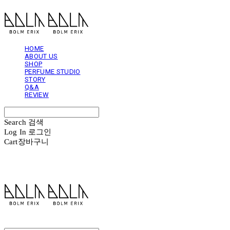
HOME
ABOUT US
SHOP
PERFUME STUDIO
STORY
Q&A
REVIEW
Search
검색
Log In
로그인
Cart
장바구니
볼름에릭스 Bolm Erix