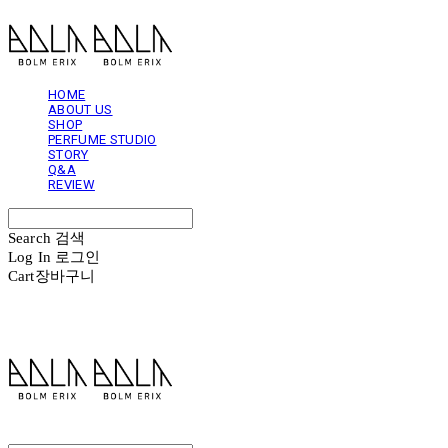
HOME
ABOUT US
SHOP
PERFUME STUDIO
STORY
Q&A
REVIEW
Search
검색
Log In
로그인
Cart
장바구니
볼름에릭스 Bolm Erix