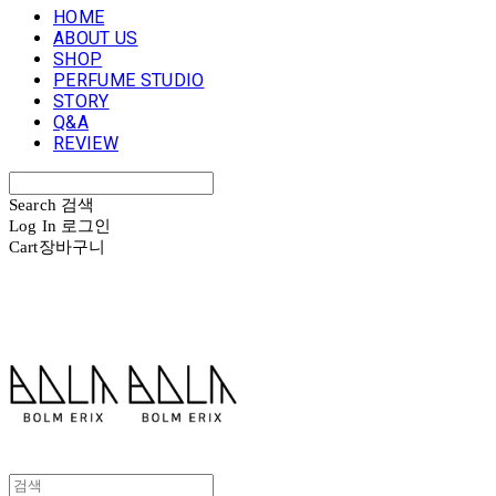
HOME
ABOUT US
SHOP
PERFUME STUDIO
STORY
Q&A
REVIEW
Search
검색
Log In
로그인
Cart
장바구니
볼름에릭스 Bolm Erix