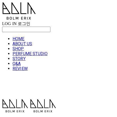
LOG IN
로그인
HOME
ABOUT US
SHOP
PERFUME STUDIO
STORY
Q&A
REVIEW
볼름에릭스 Bolm Erix