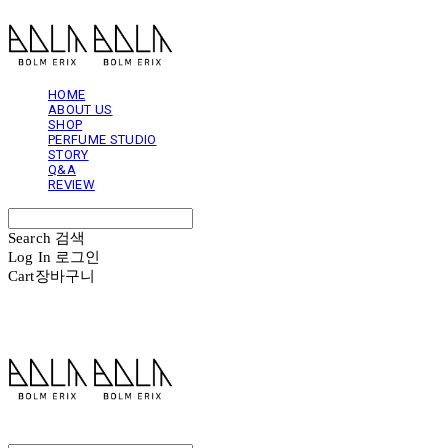
HOME
ABOUT US
SHOP
PERFUME STUDIO
STORY
Q&A
REVIEW
Search
검색
Log In
로그인
Cart
장바구니
볼름에릭스 Bolm Erix