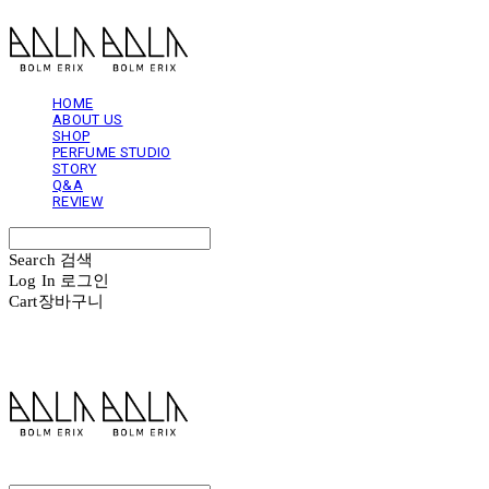
HOME
ABOUT US
SHOP
PERFUME STUDIO
STORY
Q&A
REVIEW
Search
검색
Log In
로그인
Cart
장바구니
볼름에릭스 Bolm Erix