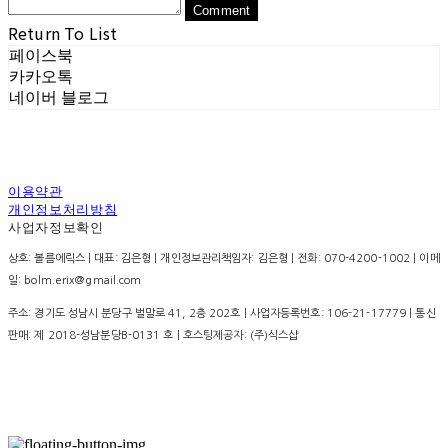
Comment
Return To List
페이스북
카카오톡
네이버 블로그
이용약관
개인정보처리방침
사업자정보확인
상호: 볼름에릭스 | 대표: 김은형 | 개인정보관리책임자: 김은형 | 전화: 070-4200-1002 | 이메
일: bolm.erix@gmail.com
주소: 경기도 성남시 분당구 벌말로 41, 2층 202호 | 사업자등록번호:
106-21-17779
| 통신
판매:
제 2018-성남분당B-0131 호
| 호스팅제공자: (주)식스샵