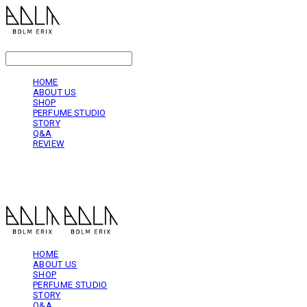
LOG IN
로그인
HOME
ABOUT US
SHOP
PERFUME STUDIO
STORY
Q&A
REVIEW
볼름에릭스 Bolm Erix
HOME
ABOUT US
SHOP
PERFUME STUDIO
STORY
Q&A