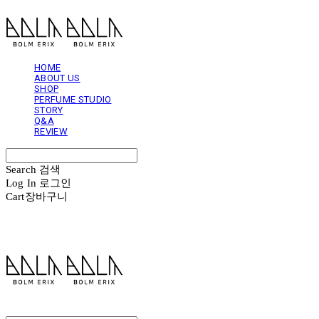
HOME
ABOUT US
SHOP
PERFUME STUDIO
STORY
Q&A
REVIEW
Search
검색
Log In
로그인
Cart
장바구니
볼름에릭스 Bolm Erix